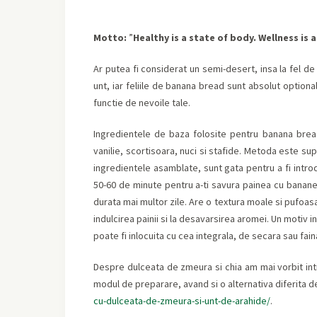
Motto:
”
Healthy is a state of body. Wellness is 
Ar putea fi considerat un semi-desert, insa la fel de
unt, iar feliile de banana bread sunt absolut optional
functie de nevoile tale.
Ingredientele de baza folosite pentru banana bread
vanilie, scortisoara, nuci si stafide. Metoda este su
ingredientele asamblate, sunt gata pentru a fi intr
50-60 de minute pentru a-ti savura painea cu banane,
durata mai multor zile. Are o textura moale si pufoasa,
indulcirea painii si la desavarsirea aromei. Un motiv i
poate fi inlocuita cu cea integrala, de secara sau faina
Despre dulceata de zmeura si chia am mai vorbit intr-
modul de preparare, avand si o alternativa diferita 
cu-dulceata-de-zmeura-si-unt-de-arahide/
.