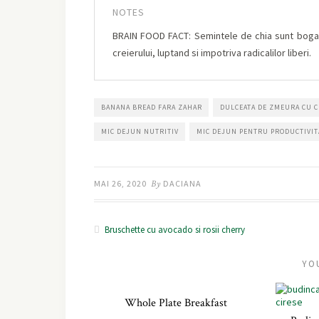
NOTES
BRAIN FOOD FACT: Semintele de chia sunt bogate 
creierului, luptand si impotriva radicalilor liberi.
BANANA BREAD FARA ZAHAR
DULCEATA DE ZMEURA CU C
MIC DEJUN NUTRITIV
MIC DEJUN PENTRU PRODUCTIVIT
MAI 26, 2020
By
DACIANA
Bruschette cu avocado si rosii cherry
YO
Whole Plate Breakfast