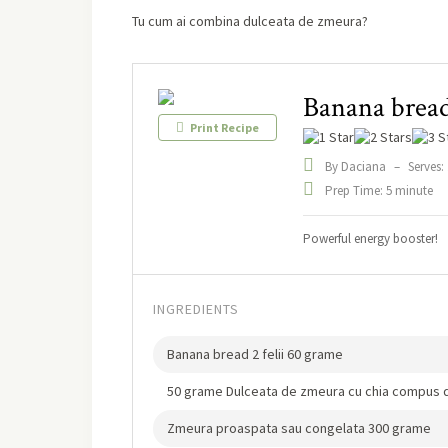
Tu cum ai combina dulceata de zmeura?
Banana bread
Print Recipe
By Daciana
–
Serves: 
Prep Time: 5 minute
Powerful energy booster!
INGREDIENTS
Banana bread 2 felii 60 grame
50 grame Dulceata de zmeura cu chia compus d
Zmeura proaspata sau congelata 300 grame