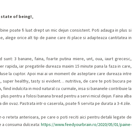
a state of being!
„
 bine poate fi luat drept un mic dejun consistent. Poti adauga in plus si
e, alege orice alt tip de paine care iti place si adapteaza cantitatea in
 sunt: 3 banane, faina, foarte putina miere, unt, oua, iaurt grecesc,
per rapida, iar pregatirile dureaza maxim 15 minute pana la faza in care,
oduse la cuptor. Apoi mai ai un moment de asteptare care dureaza intre
 super healthy, tasty si evident… nutritiva, de care te poti bucura pe
 fiind indulcita in mod natural cu curmale, insa si bananele contribuie la
n plus pentru a folosi banana bread pentru a servi micul dejun. Faina alba
 din ovaz. Pastrata intr-o caserola, poate fi servita pe durata a 3-4 zile.
o reteta anterioara, pe care o poti reciti aici pentru detalii legate de
de a consuma dulceata:
https://www.feedyourbrain.ro/2020/05/01/paine-