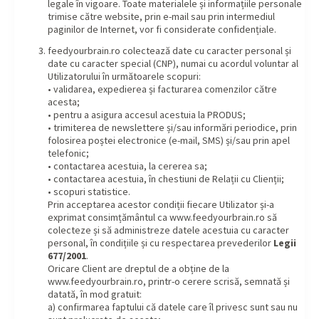
legale în vigoare. Toate materialele și informațiile personale
trimise către website, prin e-mail sau prin intermediul
paginilor de Internet, vor fi considerate confidențiale.
feedyourbrain.ro colectează date cu caracter personal și
date cu caracter special (CNP), numai cu acordul voluntar al
Utilizatorului în următoarele scopuri:
• validarea, expedierea și facturarea comenzilor către
acesta;
• pentru a asigura accesul acestuia la PRODUS;
• trimiterea de newslettere și/sau informări periodice, prin
folosirea poștei electronice (e-mail, SMS) și/sau prin apel
telefonic;
• contactarea acestuia, la cererea sa;
• contactarea acestuia, în chestiuni de Relații cu Clienții;
• scopuri statistice.
Prin acceptarea acestor condiții fiecare Utilizator și-a
exprimat consimțământul ca www.feedyourbrain.ro să
colecteze și să administreze datele acestuia cu caracter
personal, în condițiile și cu respectarea prevederilor
Legii
677/2001
.
Oricare Client are dreptul de a obține de la
www.feedyourbrain.ro, printr-o cerere scrisă, semnată și
datată, în mod gratuit:
a) confirmarea faptului că datele care îl privesc sunt sau nu