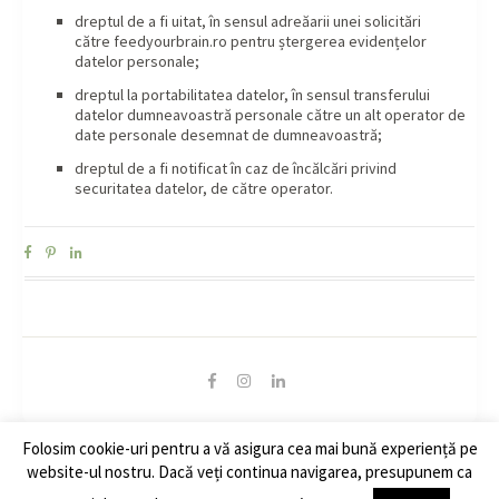
dreptul de a fi uitat, în sensul adreăarii unei solicitări
către feedyourbrain.ro pentru ștergerea evidențelor
datelor personale;
dreptul la portabilitatea datelor, în sensul transferului
datelor dumneavoastră personale către un alt operator de
date personale desemnat de dumneavoastră;
dreptul de a fi notificat în caz de încălcări privind
securitatea datelor, de către operator.
Folosim cookie-uri pentru a vă asigura cea mai bună experiență pe
© Copyright 2020 - Feed Your Brain. All Rights Reserved.
website-ul nostru. Dacă veți continua navigarea, presupunem ca
Politica de confidentialitate
|
Cookies