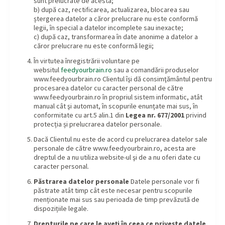
sunt prelucrate de acesta;
b) după caz, rectificarea, actualizarea, blocarea sau
ștergerea datelor a căror prelucrare nu este conformă
legii, în special a datelor incomplete sau inexacte;
c) după caz, transformarea în date anonime a datelor a
căror prelucrare nu este conformă legii;
În virtutea înregistrării voluntare pe
websitul
feedyourbrain.ro
sau a comandării produselor
www.feedyourbrain.ro Clientul îşi dă consimţământul pentru
procesarea datelor cu caracter personal de către
www.feedyourbrain.ro în propriul sistem informatic, atât
manual cât şi automat, în scopurile enunţate mai sus, în
conformitate cu art.5 alin.1 din
Legea nr. 677/2001
privind
protecția și prelucrarea datelor personale.
Dacă Clientul nu este de acord cu prelucrarea datelor sale
personale de către www.feedyourbrain.ro, acesta are
dreptul de a nu utiliza website-ul şi de a nu oferi date cu
caracter personal.
Păstrarea datelor personale
Datele personale vor fi
păstrate atât timp cât este necesar pentru scopurile
menționate mai sus sau perioada de timp prevăzută de
dispozițiile legale.
Drepturile pe care le aveți în ceea ce privește datele