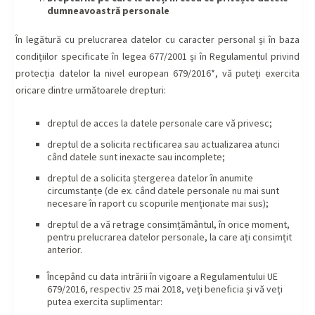
dumneavoastră personale
În legătură cu prelucrarea datelor cu caracter personal și în baza
condițiilor specificate în legea 677/2001 și în Regulamentul privind
protecția datelor la nivel european 679/2016*, vă puteți exercita
oricare dintre următoarele drepturi:
dreptul de acces la datele personale care vă privesc;
dreptul de a solicita rectificarea sau actualizarea atunci
când datele sunt inexacte sau incomplete;
dreptul de a solicita ștergerea datelor în anumite
circumstanțe (de ex. când datele personale nu mai sunt
necesare în raport cu scopurile menționate mai sus);
dreptul de a vă retrage consimțământul, în orice moment,
pentru prelucrarea datelor personale, la care ați consimțit
anterior.
Începând cu data intrării în vigoare a Regulamentului UE
679/2016, respectiv 25 mai 2018, veți beneficia și vă veți
putea exercita suplimentar: