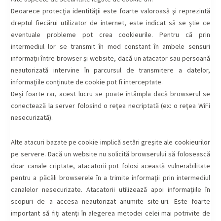
Deoarece protecţia identităţii este foarte valoroasă şi reprezintă
dreptul fiecărui utilizator de internet, este indicat să se ştie ce
eventuale probleme pot crea cookieurile. Pentru că prin
intermediul lor se transmit în mod constant în ambele sensuri
informaţii între browser şi website, dacă un atacator sau persoană
neautorizată intervine în parcursul de transmitere a datelor,
informaţiile conţinute de cookie pot fi interceptate.
Deşi foarte rar, acest lucru se poate întâmpla dacă browserul se
conectează la server folosind o reţea necriptată (ex: o reţea WiFi
nesecurizată).
Alte atacuri bazate pe cookie implică setări greşite ale cookieurilor
pe servere. Dacă un website nu solicită browserului să folosească
doar canale criptate, atacatorii pot folosi această vulnerabilitate
pentru a păcăli browserele în a trimite informaţii prin intermediul
canalelor nesecurizate. Atacatorii utilizează apoi informaţiile în
scopuri de a accesa neautorizat anumite site-uri. Este foarte
important să fiţi atenţi în alegerea metodei celei mai potrivite de