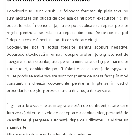
Cookieurile NU sunt viruşi! Ele folosesc formate tip plain text. Nu
sunt alcătuite din bucăţi de cod aşa că nu pot fi executate nici nu
pot auto-rula. În consecinţă, nu se pot duplica sau replica pe alte
reţele pentru a se rula sau replica din nou. Deoarece nu pot
îndeplini aceste funcţii, nu pot fi considerate viruşi.
Cookie-urile pot fi totuşi folosite pentru scopuri negative.
Deoarece stochează informaţii despre preferinţele şi istoricul de
navigare al utilizatorilor, atât pe un anume site cât şi pe mai multe
alte siteuri, cookieurile pot fi folosite ca o formă de Spyware.
Multe produse anti-spyware sunt conştiente de acest fapt şi în mod
constant marchează cookie-urile pentru a fi şterse în cadrul
procedurilor de ştergere/scanare anti-virus/anti-spyware.
În general browserele au integrate setări de confidenţialitate care
furnizează diferite nivele de acceptare a cookieurilor, perioadă de
valabilitate şi ştergere automată după ce utilizatorul a vizitat un
anumit site.
Alte aspecte de securitate legate de cookie-uri: