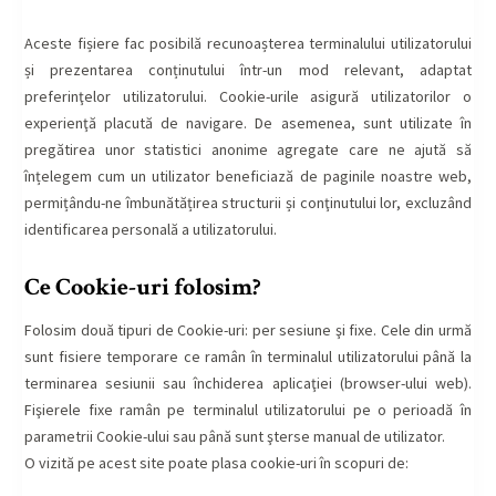
Aceste fișiere fac posibilă recunoașterea terminalului utilizatorului
și prezentarea conținutului într-un mod relevant, adaptat
preferinţelor utilizatorului. Cookie-urile asigură utilizatorilor o
experienţă placută de navigare. De asemenea, sunt utilizate în
pregătirea unor statistici anonime agregate care ne ajută să
înțelegem cum un utilizator beneficiază de paginile noastre web,
permițându-ne îmbunătățirea structurii și conţinutului lor, excluzând
identificarea personală a utilizatorului.
Ce Cookie-uri folosim?
Folosim două tipuri de Cookie-uri: per sesiune şi fixe. Cele din urmă
sunt fisiere temporare ce ramân în terminalul utilizatorului până la
terminarea sesiunii sau închiderea aplicaţiei (browser-ului web).
Fişierele fixe ramân pe terminalul utilizatorului pe o perioadă în
parametrii Cookie-ului sau până sunt şterse manual de utilizator.
O vizită pe acest site poate plasa cookie-uri în scopuri de: