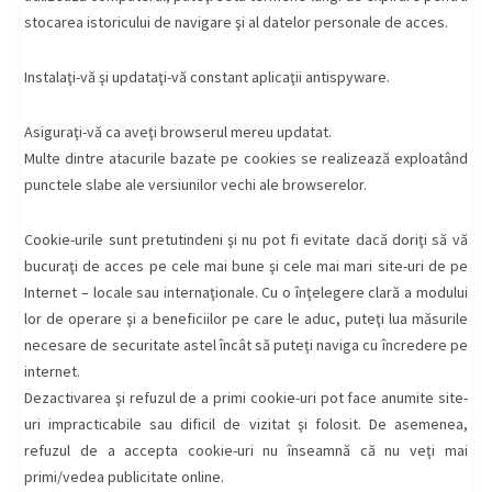
stocarea istoricului de navigare şi al datelor personale de acces.
Instalaţi-vă şi updataţi-vă constant aplicaţii antispyware.
Asiguraţi-vă ca aveţi browserul mereu updatat.
Multe dintre atacurile bazate pe cookies se realizează exploatând
punctele slabe ale versiunilor vechi ale browserelor.
Cookie-urile sunt pretutindeni şi nu pot fi evitate dacă doriţi să vă
bucuraţi de acces pe cele mai bune şi cele mai mari site-uri de pe
Internet – locale sau internaţionale. Cu o înţelegere clară a modului
lor de operare şi a beneficiilor pe care le aduc, puteţi lua măsurile
necesare de securitate astel încât să puteţi naviga cu încredere pe
internet.
Dezactivarea şi refuzul de a primi cookie-uri pot face anumite site-
uri impracticabile sau dificil de vizitat şi folosit. De asemenea,
refuzul de a accepta cookie-uri nu înseamnă că nu veţi mai
primi/vedea publicitate online.