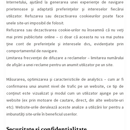
Internetului, ajutând la generarea unei experienţe de navigare
prietenoase şi adaptată preferinţelor şi intereselor fiecărui
utilizator. Refuzarea sau dezactivarea cookieurilor poate face
unele site-uri imposibil de folosit.
Refuzarea sau dezactivarea cookie-urilor nu înseamnă că nu veţi
mai primi publicitate online – ci doar că aceasta nu va mai putea
ţine cont de preferinţele şi interesele dvs, evidenţiate prin
comportamentul de navigare.
Limitarea frecvenţei de difuzare a reclamelor – limitarea numărului
de afişări a unei reclame pentru un anumit utilizator pe un site.
Măsurarea, optimizarea şi caracteristicile de analytics – cum ar fi
confirmarea unui anumit nivel de trafic pe un website, ce tip de
conţinut este vizualizat şi modul cum un utilizator ajunge pe un
website (ex prin motoare de cautare, direct, din alte website-uri
etc). Website-urile derulează aceste analize a utilizării lor pentru a
imbunatăţi site-urile în beneficiul userilor.
Securitate si confidentialitate