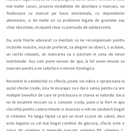
mai multe cazuri, aceasta modalitate de abordare a mancarii, se
finalizeaza cu mancat pe baza emotionala, cu dependente
alimentare, si de multe ori cu probleme legate de greutate sau
chiar obezitate, incepand chiar cu perioada de adolescenta.
Da, este foarte adevarat ca meritam sa ne recompensam pentru
victoriile noastre, insa de preferat, sa alegem un obiect, o actiune,
un rasfat relaxant, iar mancarea sa o pastram in zona de nevoi
nutritionale. Asa cum avem nevoie de apa, la fel avem nevoie sa
mancam pentru a ne satisface o nevoie fiziologica.
Revenind la sandwichul cu sflecla, poate vei ridica o spranceana la
auzul sfeclei crude, insa te incurajez sa ii dai o sansa pentru ca are
multiple beneficii de care te poti bucura in starea ei naturala. Daca
nu te incumeti nicicum sa o consumi cruda, pune-o la fiert in apa
clocotita pentru cateva minute si insereaz-o intr-un sandwich bogat
in vitamine. Pe langa faptul ca are un nivel scazut de calorii, desi
este leguma cu cel mai bogat continut de glucoza, sfecla este o
sursa de vitamine si minerale precum: vitamina B9, vitamina C,