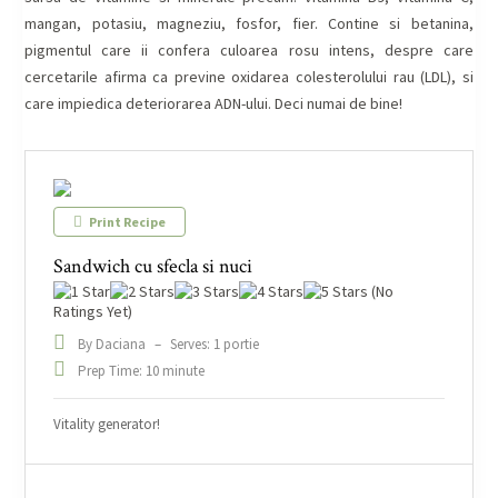
mangan, potasiu, magneziu, fosfor, fier. Contine si betanina,
pigmentul care ii confera culoarea rosu intens, despre care
cercetarile afirma ca previne oxidarea colesterolului rau (LDL), si
care impiedica deteriorarea ADN-ului. Deci numai de bine!
Print Recipe
Sandwich cu sfecla si nuci
(No
Ratings Yet)
By Daciana
–
Serves: 1 portie
Prep Time: 10 minute
Vitality generator!