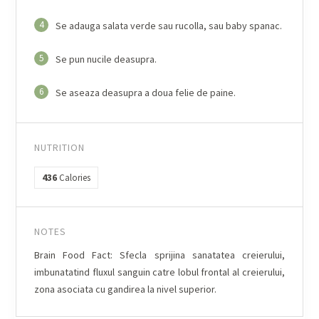
4
Se adauga salata verde sau rucolla, sau baby spanac.
5
Se pun nucile deasupra.
6
Se aseaza deasupra a doua felie de paine.
NUTRITION
436
Calories
NOTES
Brain Food Fact: Sfecla sprijina sanatatea creierului,
imbunatatind fluxul sanguin catre lobul frontal al creierului,
zona asociata cu gandirea la nivel superior.