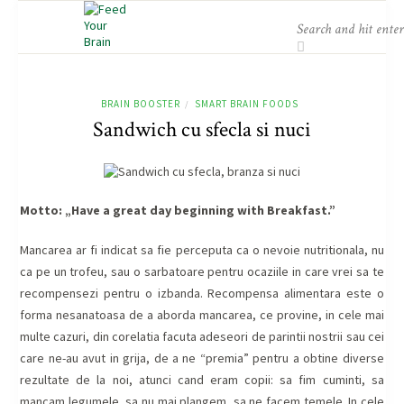
BRAIN BOOSTER
SMART BRAIN FOODS
/
Sandwich cu sfecla si nuci
Motto: „Have a great day beginning with Breakfast.”
Mancarea ar fi indicat sa fie perceputa ca o nevoie nutritionala, nu
ca pe un trofeu, sau o sarbatoare pentru ocaziile in care vrei sa te
recompensezi pentru o izbanda. Recompensa alimentara este o
forma nesanatoasa de a aborda mancarea, ce provine, in cele mai
multe cazuri, din corelatia facuta adeseori de parintii nostrii sau cei
care ne-au avut in grija, de a ne “premia” pentru a obtine diverse
rezultate de la noi, atunci cand eram copii: sa fim cuminti, sa
mancam legumele, sa nu mai plangem, sa ne facem temele. In cele