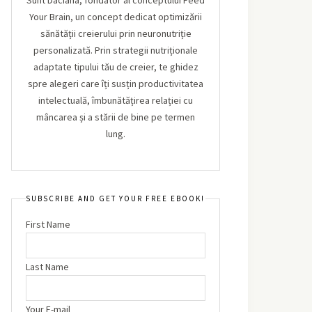
Sunt Daciana, fondator al conceptului Feed
Your Brain, un concept dedicat optimizării
sănătății creierului prin neuronutriție
personalizată. Prin strategii nutriționale
adaptate tipului tău de creier, te ghidez
spre alegeri care îți susțin productivitatea
intelectuală, îmbunătățirea relației cu
mâncarea și a stării de bine pe termen
lung.
SUBSCRIBE AND GET YOUR FREE EBOOK!
First Name
Last Name
Your E-mail