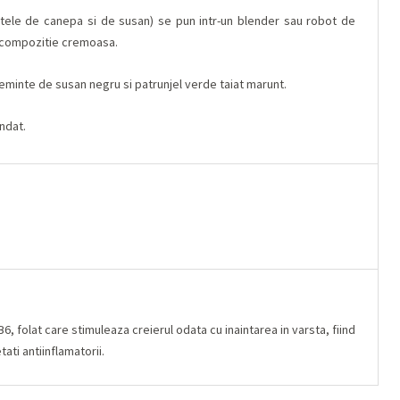
tele de canepa si de susan) se pun intr-un blender sau robot de
o compozitie cremoasa.
minte de susan negru si patrunjel verde taiat marunt.
ndat.
6, folat care stimuleaza creierul odata cu inaintarea in varsta, fiind
ati antiinflamatorii.