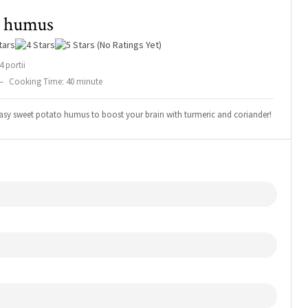
o humus
(No Ratings Yet)
4 portii
–
Cooking Time: 40 minute
 Easy sweet potato humus to boost your brain with turmeric and coriander!