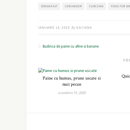
BREAKFAST
CORIANDER
CURCUMA
FOOD FOR B
IANUARIE 14, 2020
By
DACIANA
Budinca de paine cu afine si banane
YO
Quic
Paine cu humus, prune uscate si
nuci pecan
octombrie 19, 2020