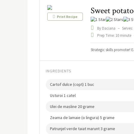
Sweet potat
Print Recipe
By Daciana
–
Serves: 
Prep Time: 10 minute
Strategic skills promoter!
INGREDIENTS
Cartof dulce (copt) 1 buc
Usturoi 1 catel
Ulei de masline 20 grame
Zeama de lamaie (o lingura) 5 grame
Patrunjel verde taiat marunt 3 grame