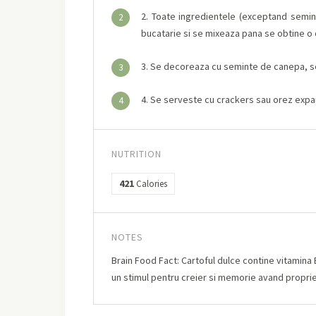
2. Toate ingredientele (exceptand semin
2
bucatarie si se mixeaza pana se obtine 
3. Se decoreaza cu seminte de canepa, se
3
4. Se serveste cu crackers sau orez expa
4
NUTRITION
421
Calories
NOTES
Brain Food Fact: Cartoful dulce contine vitamina B
un stimul pentru creier si memorie avand propriet