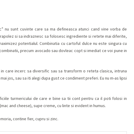
asic” nu sunt cuvinte care sa ma defineasca atunci cand vine vorba de
rapolez si sa indraznesc sa folosesc ingrediente si retete mai diferite,
maximizez potentialul. Combinatia cu cartoful dulce nu este singura cu
e combinatii, precum avocado sau dovleac copt si imediat ce voi pune in
in care incerc sa diversific sau sa transform o reteta clasica, intruna
te mai jos, sau sa iti alegi dupa gust ce condiment preferi. Eu nu m-as lipsi
ciile turmericului de care e bine sa tii cont pentru ca il poti folosi in
(mac and cheese), supe creme, cu linte si evident in humus.
ria, contine fier, cupru si zinc.