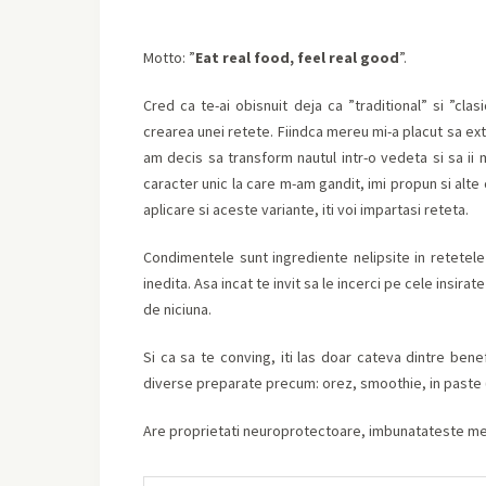
Motto: ”
Eat real food, feel real good
”.
Cred ca te-ai obisnuit deja ca ”traditional” si ”cl
crearea unei retete. Fiindca mereu mi-a placut sa ext
am decis sa transform nautul intr-o vedeta si sa ii 
caracter unic la care m-am gandit, imi propun si alt
aplicare si aceste variante, iti voi impartasi reteta.
Condimentele sunt ingrediente nelipsite in retetele 
inedita. Asa incat te invit sa le incerci pe cele insira
de niciuna.
Si ca sa te conving, iti las doar cateva dintre benefi
diverse preparate precum: orez, smoothie, in paste 
Are proprietati neuroprotectoare, imbunatateste memo