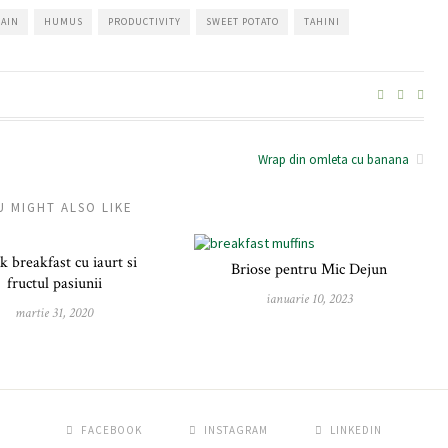
RAIN
HUMUS
PRODUCTIVITY
SWEET POTATO
TAHINI
Wrap din omleta cu banana
U MIGHT ALSO LIKE
k breakfast cu iaurt si
Briose pentru Mic Dejun
fructul pasiunii
ianuarie 10, 2023
martie 31, 2020
FACEBOOK
INSTAGRAM
LINKEDIN