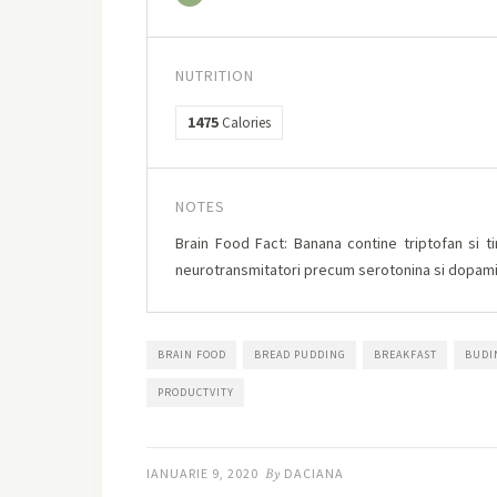
NUTRITION
1475
Calories
NOTES
Brain Food Fact: Banana contine triptofan si t
neurotransmitatori precum serotonina si dopamina,
BRAIN FOOD
BREAD PUDDING
BREAKFAST
BUDI
PRODUCTVITY
IANUARIE 9, 2020
By
DACIANA