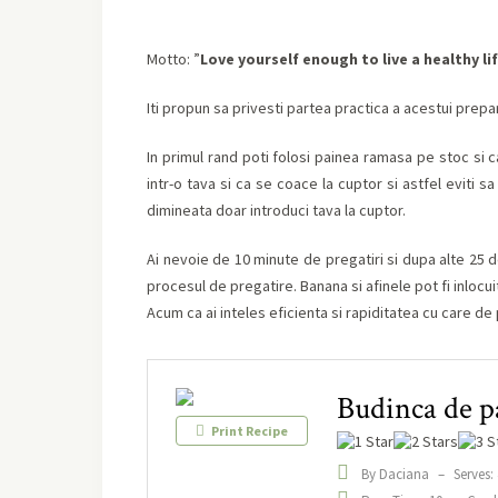
Motto: ”
Love yourself enough to live a healthy li
Iti propun sa privesti partea practica a acestui prepa
In primul rand poti folosi painea ramasa pe stoc si c
intr-o tava si ca se coace la cuptor si astfel eviti sa 
dimineata doar introduci tava la cuptor.
Ai nevoie de 10 minute de pregatiri si dupa alte 25 de
procesul de pregatire. Banana si afinele pot fi inlo
Acum ca ai inteles eficienta si rapiditatea cu care de
Budinca de pa
Print Recipe
By Daciana
–
Serves: 