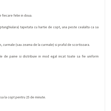
ie fiecare felie in doua.
reptunghiulara) tapetata cu hartie de copt, una peste cealalta ca sa
te, curmale (sau zeama de la curmale) si praful de scortisoara.
ile de paine si distribuie in mod egal incat toate sa fie uniform
lasa la copt pentru 25 de minute.