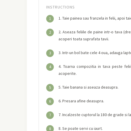
INSTRUCTIONS
1. Taie painea sau franzela in felii, apoi ta
1
2. Aseaza feliile de paine intr-o tava (d
2
acoperi toata suprafata tavii.
3. Intr-un bol bate cele 4 oua, adauga lap
3
4. Toarna compozitia in tava peste feli
4
acoperite.
5. Taie banana si aseaza deasupra.
5
6. Presara afine deasupra.
6
7. Incalzeste cuptorul la 180 de grade si 
7
8. Se poate servi cu iaurt.
8