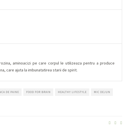
irozina, aminoacizi pe care corpul le utilizeaza pentru a produce
 care ajuta la imbunatatirea starii de spirit.
NCA DE PAINE
FOOD FOR BRAIN
HEALTHY LIFESTYLE
MIC DEJUN