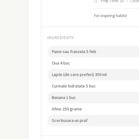
Prep Time: 10
–
Cook
For inspiring habits!
INGREDIENTS
Paine sau franzela 5 felii
Oua 4 buc
Lapte (de care preferi) 350 ml
Curmale hidratate 5 buc
Banana 1 buc
Afine 250 grame
Scortisoara un praf