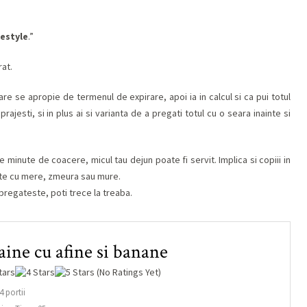
festyle
.”
rat.
are se apropie de termenul de expirare, apoi ia in calcul si ca pui totul
prajesti, si in plus ai si varianta de a pregati totul cu o seara inainte si
 minute de coacere, micul tau dejun poate fi servit. Implica si copiii in
cuite cu mere, zmeura sau mure.
 pregateste, poti trece la treaba.
ine cu afine si banane
(No Ratings Yet)
4 portii