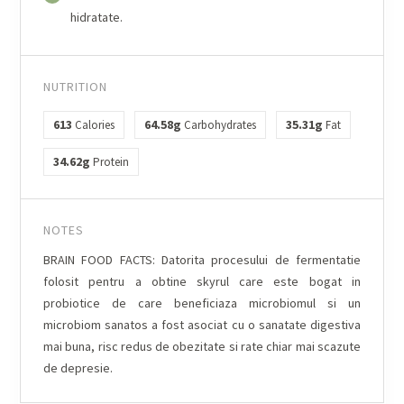
hidratate.
NUTRITION
613
64.58g
35.31g
Calories
Carbohydrates
Fat
34.62g
Protein
NOTES
BRAIN FOOD FACTS: Datorita procesului de fermentatie
folosit pentru a obtine skyrul care este bogat in
probiotice de care beneficiaza microbiomul si un
microbiom sanatos a fost asociat cu o sanatate digestiva
mai buna, risc redus de obezitate si rate chiar mai scazute
de depresie.