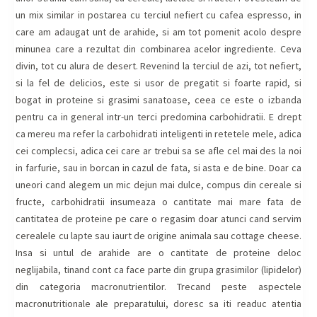
un mix similar in postarea cu terciul nefiert cu cafea espresso, in
care am adaugat unt de arahide, si am tot pomenit acolo despre
minunea care a rezultat din combinarea acelor ingrediente. Ceva
divin, tot cu alura de desert. Revenind la terciul de azi, tot nefiert,
si la fel de delicios, este si usor de pregatit si foarte rapid, si
bogat in proteine si grasimi sanatoase, ceea ce este o izbanda
pentru ca in general intr-un terci predomina carbohidratii. E drept
ca mereu ma refer la carbohidrati inteligenti in retetele mele, adica
cei complecsi, adica cei care ar trebui sa se afle cel mai des la noi
in farfurie, sau in borcan in cazul de fata, si asta e de bine. Doar ca
uneori cand alegem un mic dejun mai dulce, compus din cereale si
fructe, carbohidratii insumeaza o cantitate mai mare fata de
cantitatea de proteine pe care o regasim doar atunci cand servim
cerealele cu lapte sau iaurt de origine animala sau cottage cheese.
Insa si untul de arahide are o cantitate de proteine deloc
neglijabila, tinand cont ca face parte din grupa grasimilor (lipidelor)
din categoria macronutrientilor. Trecand peste aspectele
macronutritionale ale preparatului, doresc sa iti readuc atentia