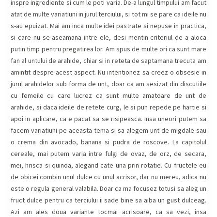
inspre ingrediente si cum le poti varia. De-a lungul timpului am facut
atat de multe variatiuni in jurul terciului, si tot mi se pare ca ideile nu
s-au epuizat. Mai am inca multe idei pastrate si nepuse in practica,
si care nu se aseamana intre ele, desi mentin criteriul de a aloca
putin timp pentru pregatirea lor. Am spus de multe ori ca sunt mare
fan al untului de arahide, chiar si in reteta de saptamana trecuta am
amintit despre acest aspect. Nu intentionez sa creez o obsesie in
jurul arahidelor sub forma de unt, doar ca am sesizat din discutiile
cu femeile cu care lucrez ca sunt multe amatoare de unt de
arahide, si daca ideile de retete curg, le si pun repede pe hartie si
apoi in aplicare, ca e pacat sa se risipeasca. Insa uneori putem sa
facem variatiuni pe aceasta tema si sa alegem unt de migdale sau
o crema din avocado, banana si pudra de roscove. La capitolul
cereale, mai putem varia intre fulgi de ovaz, de orz, de secara,
mei, hrisca si quinoa, alegand cate una prin rotatie. Cu fructele eu
de obicei combin unul dulce cu unul acrisor, dar nu mereu, adica nu
este o regula general valabila. Doar ca ma focusez totusi sa aleg un
fruct dulce pentru ca terciului ii sade bine sa aiba un gust dulceag.
Azi am ales doua variante tocmai acrisoare, ca sa vezi, insa