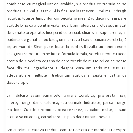
combinate cu magicul unt de arahide, s-a produs ce trebuia sa se
produca la nivel gustativ. Si in final am lasat skyrul, cel mai indragit
lactat al tuturor timpurilor din bucataria mea. Zau daca nu, imi pare
atat de bine ca a venit in viata mea. L-am folosit si il folosesc in atat
de variate preparate. Incepand cu terciul, chiar si in supe creme, in
budinca de genul: un ou baut, un mar razuit sau o banana zdrobita, 2
linguri mari de Skyr, puse toate la cuptor. Rezulta un semi-desert
sau gustare pentru mine intr-o formula ideala, servit uneori cu acea
crema de ciocolata vegana de care tot zic de multe ori ca se poate
face din trei ingrediente si despre care am scris mai sus. Cu
adevarat are multiple intrebuintari atat ca si gustare, cat si ca
desert rapid.
La indulcire avem variantele: banana zdrobita, preferata mea,
miere, merge dar e calorica, sau curmale hidratate, parca merge
mai bine. Cu alte siropuri nu prea rezonez, au calorii multe, si sunt
atenta sa nu adaug carbohidrati in plus daca nu simt nevoia.
Am cuprins in cateva randuri, cam tot ce era de mentionat despre