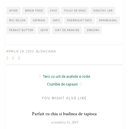
AFINE
BRAIN FOOD
CHIA
FULGI DE OVAZ
HEALTHY JAR
MIC DEJUN
OATMEAL
OATS
OVERNIGHT OATS
PAPAMIGDAL
PEANUT BUTTER
SKYR
UNT DE ARAHIDE
ZMEURA
APRILIE 18, 2022
By
DACIANA
Terci cu unt de arahide si rodie
Crumble de capsuni
YOU MIGHT ALSO LIKE
Parfait cu chia si budinca de tapioca
octombrie 15, 2019