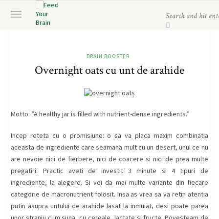
BRAIN BOOSTER
Overnight oats cu unt de arahide
Motto:
”A healthy jar is filled with nutrient-dense ingredients.”
Incep reteta cu o promisiune: o sa va placa maxim combinatia
aceasta de ingrediente care seamana mult cu un desert, unul ce nu
are nevoie nici de fierbere, nici de coacere si nici de prea multe
pregatiri. Practic aveti de investit 3 minute si 4 tipuri de
ingrediente, la alegere. Si voi da mai multe variante din fiecare
categorie de macronutrient folosit. Insa as vrea sa va retin atentia
putin asupra untului de arahide lasat la inmuiat, desi poate parea
unor straniu cum suna, cu cereale, lactate si fructe. Povesteam de