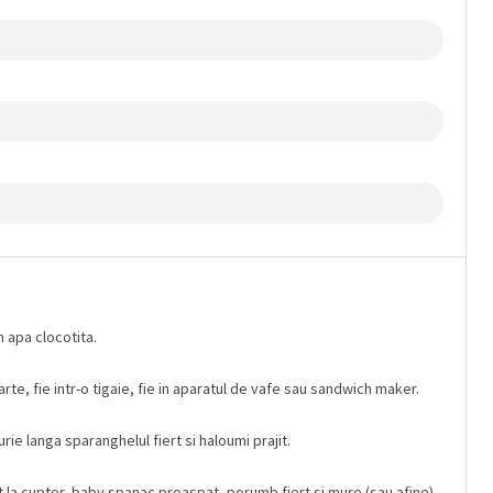
 apa clocotita.
te, fie intr-o tigaie, fie in aparatul de vafe sau sandwich maker.
urie langa sparanghelul fiert si haloumi prajit.
 la cuptor, baby spanac proaspat, porumb fiert si mure (sau afine).