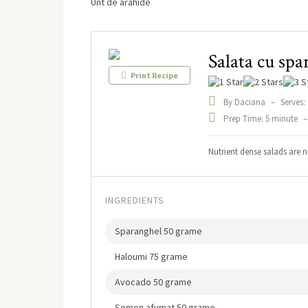
Unt de arahide
Salata cu spa
Print Recipe
By Daciana
–
Serves: 
Prep Time: 5 minute
–
Nutrient dense salads are n
INGREDIENTS
Sparanghel 50 grame
Haloumi 75 grame
Avocado 50 grame
Somon afumat 50 grame