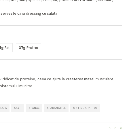
 serveste ca si dressing cu salata
5g
37g
Fat
Protein
 ridicat de proteine, ceea ce ajuta la cresterea masei musculare,
sistemului imunitar.
ALATA
SKYR
SPANAC
SPARANGHEL
UNT DE ARAHIDE