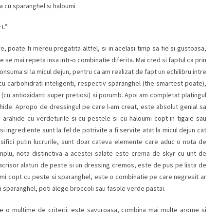
rt
.
”
e, poate fi mereu pregatita altfel, si in acelasi timp sa fie si gustoasa,
se mai repeta insa intr-o combinatie diferita. Mai cred si faptul ca prin
onsuma si la micul dejun, pentru ca am realizat de fapt un echilibru intre
 cu carbohidrati inteligenti, respectiv sparanghel (the smartest poate),
 (cu antioxidanti super pretiosi) si porumb. Apoi am completat platingul
ide. Apropo de dressingul pe care l-am creat, este absolut genial sa
 arahide cu verdeturile si cu pestele si cu haloumi copt in tigaie sau
 ingrediente sunt la fel de potrivite a fi servite atat la micul dejun cat
versifici putin lucrurile, sunt doar cateva elemente care aduc o nota de
mplu, nota distinctiva a acestei salate este crema de skyr cu unt de
 acrisor alaturi de peste si un dressing cremos, este de pus pe lista de
loumi copt cu peste si sparanghel, este o combinatie pe care negresit ar
sti sparanghel, poti alege broccoli sau fasole verde pastai.
ste o multime de criterii: este savuroasa, combina mai multe arome si