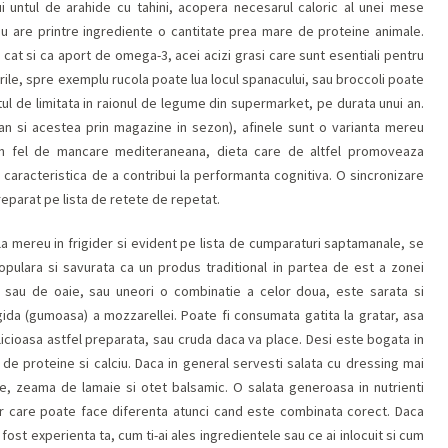
ui untul de arahide cu tahini, acopera necesarul caloric al unei mese
 nu are printre ingrediente o cantitate prea mare de proteine animale.
 cat si ca aport de omega-3, acei acizi grasi care sunt esentiali pentru
urile, spre exemplu rucola poate lua locul spanacului, sau broccoli poate
tul de limitata in raionul de legume din supermarket, pe durata unui an.
an si acestea prin magazine in sezon), afinele sunt o varianta mereu
e un fel de mancare mediteraneana, dieta care de altfel promoveaza
 caracteristica de a contribui la performanta cognitiva. O sincronizare
reparat pe lista de retete de repetat.
la mereu in frigider si evident pe lista de cumparaturi saptamanale, se
opulara si savurata ca un produs traditional in partea de est a zonei
 sau de oaie, sau uneori o combinatie a celor doua, este sarata si
igida (gumoasa) a mozzarellei. Poate fi consumata gatita la gratar, asa
icioasa astfel preparata, sau cruda daca va place. Desi este bogata in
de proteine si calciu. Daca in general servesti salata cu dressing mai
ne, zeama de lamaie si otet balsamic. O salata generoasa in nutrienti
r care poate face diferenta atunci cand este combinata corect. Daca
fost experienta ta, cum ti-ai ales ingredientele sau ce ai inlocuit si cum