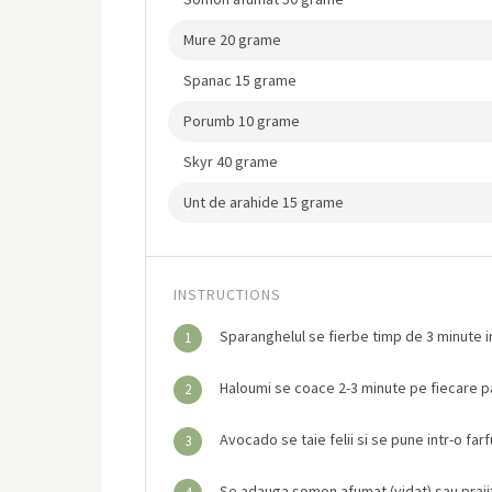
Mure 20 grame
Spanac 15 grame
Porumb 10 grame
Skyr 40 grame
Unt de arahide 15 grame
INSTRUCTIONS
Sparanghelul se fierbe timp de 3 minute in
1
Haloumi se coace 2-3 minute pe fiecare par
2
Avocado se taie felii si se pune intr-o farf
3
Se adauga somon afumat (vidat) sau prajit