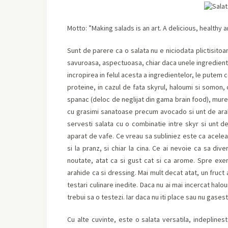
Motto:
”
Making salads is an art. A delicious, healthy a
Sunt de parere ca o salata nu e niciodata plictisitoar
savuroasa, aspectuoasa, chiar daca unele ingrediente 
incropirea in felul acesta a ingredientelor, le putem c
proteine, in cazul de fata skyrul, haloumi si somon,
spanac (deloc de neglijat din gama brain food), mure
cu grasimi sanatoase precum avocado si unt de arah
servesti salata cu o combinatie intre skyr si unt de
aparat de vafe. Ce vreau sa subliniez este ca aceleasi
si la pranz, si chiar la cina. Ce ai nevoie ca sa di
noutate, atat ca si gust cat si ca arome. Spre exe
arahide ca si dressing. Mai mult decat atat, un fruct
testari culinare inedite. Daca nu ai mai incercat ha
trebui sa o testezi. Iar daca nu iti place sau nu gase
Cu alte cuvinte, este o salata versatila, indepline