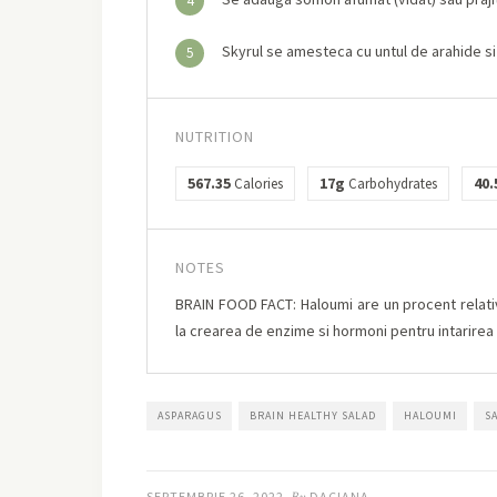
4
Skyrul se amesteca cu untul de arahide si
5
NUTRITION
567.35
17g
40.
Calories
Carbohydrates
NOTES
BRAIN FOOD FACT: Haloumi are un procent relativ
la crearea de enzime si hormoni pentru intarirea 
ASPARAGUS
BRAIN HEALTHY SALAD
HALOUMI
S
SEPTEMBRIE 26, 2022
DACIANA