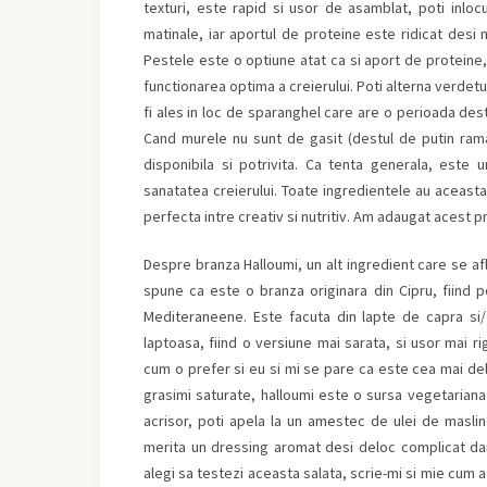
texturi, este rapid si usor de asamblat, poti inloc
matinale, iar aportul de proteine este ridicat desi
Pestele este o optiune atat ca si aport de proteine,
functionarea optima a creierului. Poti alterna verdet
fi ales in loc de sparanghel care are o perioada des
Cand murele nu sunt de gasit (destul de putin ram
disponibila si potrivita. Ca tenta generala, est
sanatatea creierului. Toate ingredientele au aceasta
perfecta intre creativ si nutritiv. Am adaugat acest p
Despre branza Halloumi, un alt ingredient care se af
spune ca este o branza originara din Cipru, fiind p
Mediteraneene. Este facuta din lapte de capra si/
laptoasa, fiind o versiune mai sarata, si usor mai r
cum o prefer si eu si mi se pare ca este cea mai del
grasimi saturate, halloumi este o sursa vegetariana 
acrisor, poti apela la un amestec de ulei de masli
merita un dressing aromat desi deloc complicat da
alegi sa testezi aceasta salata, scrie-mi si mie cum a 