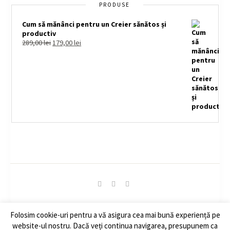
PRODUSE
Cum să mănânci pentru un Creier sănătos și
productiv
289,00
lei
179,00
lei
Folosim cookie-uri pentru a vă asigura cea mai bună experiență pe
© Copyright 2020 - Feed Your Brain. All Rights Reserved.
website-ul nostru. Dacă veți continua navigarea, presupunem ca