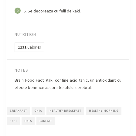
5
5. Se decoreaza cu felii de kaki.
NUTRITION
1131
Calories
NOTES
Brain Food Fact: Kaki contine acid tanic, un antioxidant cu
efecte benefice asupra tesutului cerebral.
BREAKFAST
CHIA
HEALTHY BREAKFAST
HEALTHY MORNING
KAKI
OATS
PARFAIT