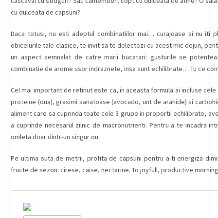
cascaval cu struguri? Sau camembert copt cu dulceata de afine? O sala
cu dulceata de capsuni?
Daca totusi, nu esti adeptul combinatiilor mai… curajoase si nu iti pl
obiceiurile tale clasice, te invit sa te delectezi cu acest mic dejun, pent
un aspect semnalat de catre marii bucatari: gusturile se potentea
combinatie de arome usor indraznete, insa sunt echilibrate… Tu ce combi
Cel mai important de retinut este ca, in aceasta formula ai incluse cele t
proteine (oua), grasimi sanatoase (avocado, unt de arahide) si carbohid
aliment care sa cuprinda toate cele 3 grupe in proportii echilibrate,
a cuprinde necesarul zilnic de macronutrienti. Pentru a te incadra int
omleta doar dintr-un singur ou.
Pe ultima suta de metrii, profita de capsuni pentru a-ti energiza dimin
fructe de sezon: cirese, caise, nectarine. To joyfull, productive morning