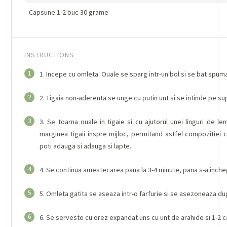
Capsune 1-2 buc 30 grame
INSTRUCTIONS
1
1. Incepe cu omleta: Ouale se sparg intr-un bol si se bat spum
2
2. Tigaia non-aderenta se unge cu putin unt si se intinde pe sup
3
3. Se toarna ouale in tigaie si cu ajutorul unei linguri de 
marginea tigaii inspre mijloc, permitand astfel compozitiei 
poti adauga si adauga si lapte.
4
4. Se continua amestecarea pana la 3-4 minute, pana s-a inche
5
5. Omleta gatita se aseaza intr-o farfurie si se asezoneaza dup
6
6. Se serveste cu orez expandat uns cu unt de arahide si 1-2 cap