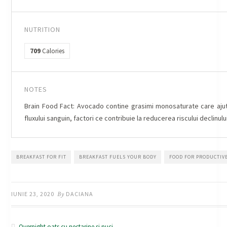
NUTRITION
709
Calories
NOTES
Brain Food Fact: Avocado contine grasimi monosaturate care ajuta 
fluxului sanguin, factori ce contribuie la reducerea riscului declinulu
BREAKFAST FOR FIT
BREAKFAST FUELS YOUR BODY
FOOD FOR PRODUCTIV
IUNIE 23, 2020
By
DACIANA
Overnight oats cu nectarine si nuci