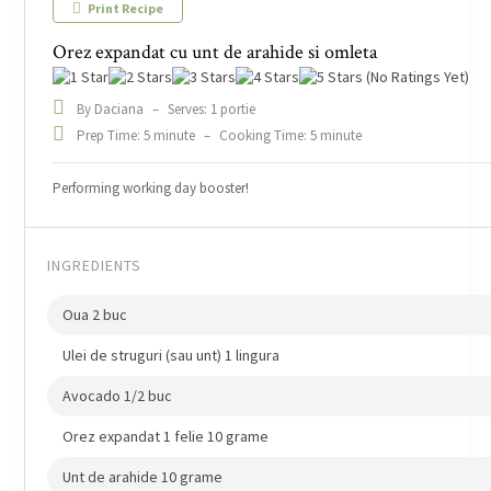
Print Recipe
Orez expandat cu unt de arahide si omleta
(No Ratings Yet)
By Daciana
–
Serves: 1 portie
Prep Time: 5 minute
–
Cooking Time: 5 minute
Performing working day booster!
INGREDIENTS
Oua 2 buc
Ulei de struguri (sau unt) 1 lingura
Avocado 1/2 buc
Orez expandat 1 felie 10 grame
Unt de arahide 10 grame