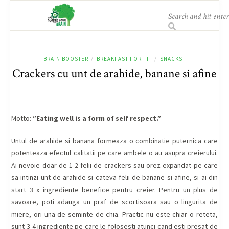
BRAIN BOOSTER
BREAKFAST FOR FIT
SNACKS
/
/
Crackers cu unt de arahide, banane si afine
Motto:
”Eating well is a form of self respect.”
Untul de arahide si banana formeaza o combinatie puternica care
potenteaza efectul calitatii pe care ambele o au asupra creierului.
Ai nevoie doar de 1-2 felii de crackers sau orez expandat pe care
sa intinzi unt de arahide si cateva felii de banane si afine, si ai din
start 3 x ingrediente benefice pentru creier. Pentru un plus de
savoare, poti adauga un praf de scortisoara sau o lingurita de
miere, ori una de seminte de chia. Practic nu este chiar o reteta,
sunt 3-4 ingrediente pe care le folosesti atunci cand esti presat de