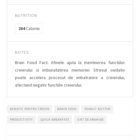
NUTRITION
264
Calories
NOTES
Brain Food Fact: Afinele ajuta la mentinerea functiilor
creierului si imbunatatirea memoriei. Stresul oxidativ
poate accelera procesul de imbatranire a creierului,
afectand negativ functiile creierului.
BENEFIC PENTRU CREIER
BRAIN FOOD
PEANUT BUTTER
PRODUCTIVITY
QUICK BREAKFAST
UNT DE ARAHIDE