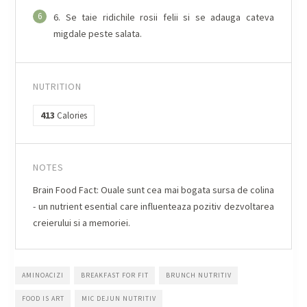
6
6. Se taie ridichile rosii felii si se adauga cateva
migdale peste salata.
NUTRITION
413
Calories
NOTES
Brain Food Fact: Ouale sunt cea mai bogata sursa de colina
- un nutrient esential care influenteaza pozitiv dezvoltarea
creierului si a memoriei.
AMINOACIZI
BREAKFAST FOR FIT
BRUNCH NUTRITIV
FOOD IS ART
MIC DEJUN NUTRITIV