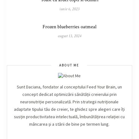
iunie 6, 2023
Frozen blueberries oatmeal
august 13, 2024
ABOUT ME
Sunt Daciana, fondator al conceptului Feed Your Brain, un
concept dedicat optimizării sănătății creierului prin
neuronutriție personalizată. Prin strategii nutriționale
adaptate tipului tău de creier, te ghidez spre alegeri care îți
susțin productivitatea intelectuală, îmbunătățirea relației cu
mâncarea și a stării de bine pe termen lung.