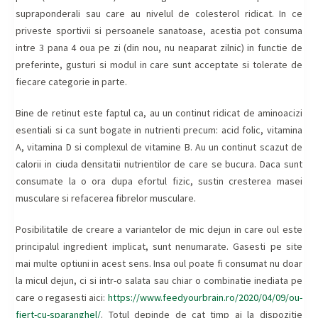
supraponderali sau care au nivelul de colesterol ridicat. In ce
priveste sportivii si persoanele sanatoase, acestia pot consuma
intre 3 pana 4 oua pe zi (din nou, nu neaparat zilnic) in functie de
preferinte, gusturi si modul in care sunt acceptate si tolerate de
fiecare categorie in parte.
Bine de retinut este faptul ca, au un continut ridicat de aminoacizi
esentiali si ca sunt bogate in nutrienti precum: acid folic, vitamina
A, vitamina D si complexul de vitamine B. Au un continut scazut de
calorii in ciuda densitatii nutrientilor de care se bucura. Daca sunt
consumate la o ora dupa efortul fizic, sustin cresterea masei
musculare si refacerea fibrelor musculare.
Posibilitatile de creare a variantelor de mic dejun in care oul este
principalul ingredient implicat, sunt nenumarate. Gasesti pe site
mai multe optiuni in acest sens. Insa oul poate fi consumat nu doar
la micul dejun, ci si intr-o salata sau chiar o combinatie inediata pe
care o regasesti aici:
https://www.feedyourbrain.ro/2020/04/09/ou-
fiert-cu-sparanghel/
. Totul depinde de cat timp ai la dispozitie