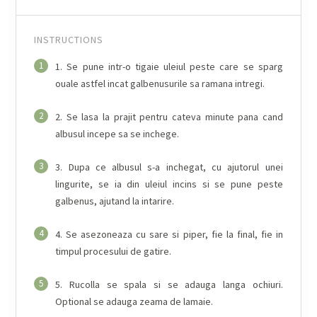
INSTRUCTIONS
1
1. Se pune intr-o tigaie uleiul peste care se sparg
ouale astfel incat galbenusurile sa ramana intregi.
2
2. Se lasa la prajit pentru cateva minute pana cand
albusul incepe sa se inchege.
3
3. Dupa ce albusul s-a inchegat, cu ajutorul unei
lingurite, se ia din uleiul incins si se pune peste
galbenus, ajutand la intarire.
4
4. Se asezoneaza cu sare si piper, fie la final, fie in
timpul procesului de gatire.
5
5. Rucolla se spala si se adauga langa ochiuri.
Optional se adauga zeama de lamaie.