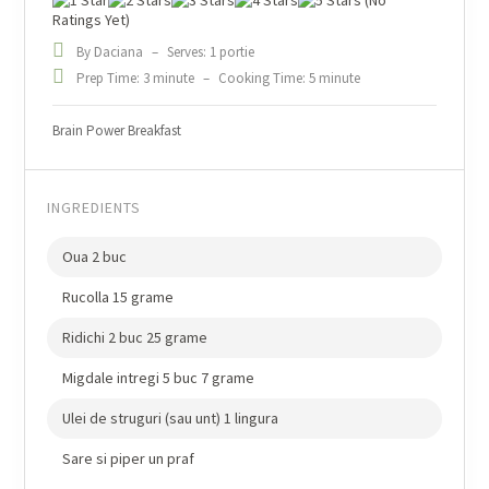
(No
Ratings Yet)
By Daciana
–
Serves: 1 portie
Prep Time: 3 minute
–
Cooking Time: 5 minute
Brain Power Breakfast
INGREDIENTS
Oua 2 buc
Rucolla 15 grame
Ridichi 2 buc 25 grame
Migdale intregi 5 buc 7 grame
Ulei de struguri (sau unt) 1 lingura
Sare si piper un praf