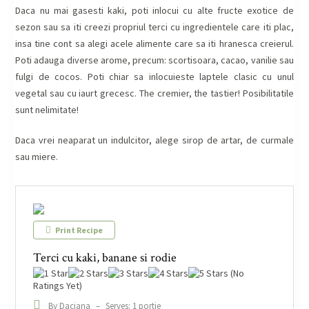
Daca nu mai gasesti kaki, poti inlocui cu alte fructe exotice de
sezon sau sa iti creezi propriul terci cu ingredientele care iti plac,
insa tine cont sa alegi acele alimente care sa iti hranesca creierul.
Poti adauga diverse arome, precum: scortisoara, cacao, vanilie sau
fulgi de cocos. Poti chiar sa inlocuieste laptele clasic cu unul
vegetal sau cu iaurt grecesc. The cremier, the tastier! Posibilitatile
sunt nelimitate!
Daca vrei neaparat un indulcitor, alege sirop de artar, de curmale
sau miere.
Print Recipe
Terci cu kaki, banane si rodie
(No
Ratings Yet)
By Daciana
–
Serves: 1 portie