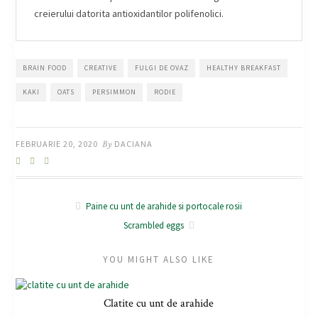
creierului datorita antioxidantilor polifenolici.
BRAIN FOOD
CREATIVE
FULGI DE OVAZ
HEALTHY BREAKFAST
KAKI
OATS
PERSIMMON
RODIE
FEBRUARIE 20, 2020
By
DACIANA
Paine cu unt de arahide si portocale rosii
Scrambled eggs
YOU MIGHT ALSO LIKE
Clatite cu unt de arahide