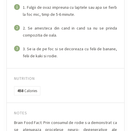
1
1. Fulgii de ovaz impreuna cu laptele sau apa se fierb
la foc mic, timp de 5-6 minute.
2
2. Se amesteca din cand in cand sa nu se prinda
compozitia de oala.
3
3. Se ia de pe foc si se decoreaza cu felii de banane,
felii de kaki si rodie.
NUTRITION
458
Calories
NOTES
Brain Food Fact: Prin consumul de rodie s-a demonstrat ca
se atenueaza procelese neuro- degenerative ale