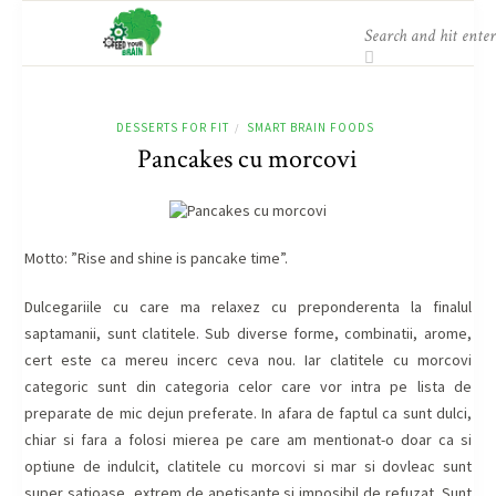
DESSERTS FOR FIT
SMART BRAIN FOODS
/
Pancakes cu morcovi
Motto: ”Rise and shine is pancake time”.
Dulcegariile cu care ma relaxez cu preponderenta la finalul
saptamanii, sunt clatitele. Sub diverse forme, combinatii, arome,
cert este ca mereu incerc ceva nou. Iar clatitele cu morcovi
categoric sunt din categoria celor care vor intra pe lista de
preparate de mic dejun preferate. In afara de faptul ca sunt dulci,
chiar si fara a folosi mierea pe care am mentionat-o doar ca si
optiune de indulcit, clatitele cu morcovi si mar si dovleac sunt
super satioase, extrem de apetisante si imposibil de refuzat. Sunt