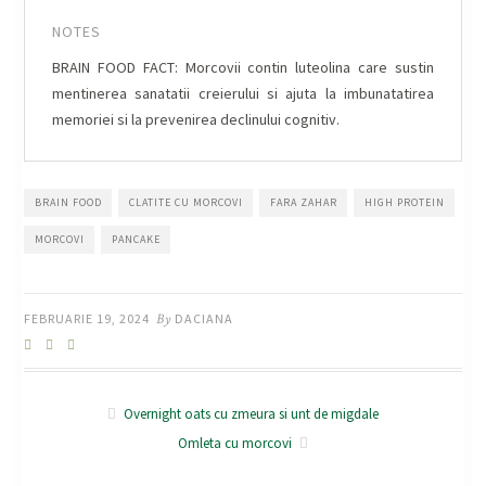
NOTES
BRAIN FOOD FACT: Morcovii contin luteolina care sustin
mentinerea sanatatii creierului si ajuta la imbunatatirea
memoriei si la prevenirea declinului cognitiv.
BRAIN FOOD
CLATITE CU MORCOVI
FARA ZAHAR
HIGH PROTEIN
MORCOVI
PANCAKE
FEBRUARIE 19, 2024
By
DACIANA
Overnight oats cu zmeura si unt de migdale
Omleta cu morcovi