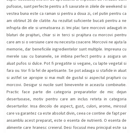
pufoase, sunt perfecte pentru a fi savurate in zilele de weekend si
vestea buna este ca raman si pentru a doua zi, cel putin pentru ca
am obtinut 26 de clatite. Au rezultat suficiente bucati pentru a ne
infrupta din ele si urmatoarea zi. Imi plac tare morcovii adaugati in
blaturi de prajituri, chiar si in terci si prajitura cu morcovi pentru
care am si o versiune care nu necesita coacere. Morcovii ne ajuta la
memorie, dar beneficiile ingredientelor sunt multiple. Impreuna cu
merele sau cu bananele, se imbina perfect pentru a asigura un
aluat pufos si dulce. Pot fi pregatite si vegane, cu lapte vegetal si
fara ou. Vor fi la fel de apetisante. Se pot adauga si stafide in aluat
si astfel se apropie si mai mult de gustul si aspectul prajiturii cu
morcovi. Desigur si nucile sunt binevenite in aceasta combinatie.
Practic face parte din categoria preparatelor de mic dejun
desertuoase, motiv pentru care am inclus reteta in categoria
deserturilor. Insa dincolo de aspect, gust, culori, arome, mirosul
care va garantez ca este absolut divin, ceea ce contine de fapt per
ansamblu acest preparat, este o esenta de nutrienti. O esenta de
alimente care hranesc creierul. Desi focusul meu principal este sa