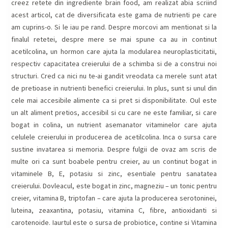
creez retete din ingrediente brain food, am realizat abia scriind
acest articol, cat de diversificata este gama de nutrienti pe care
am cuprins-o. Si le iau pe rand. Despre morcovi am mentionat si la
finalul retetei, despre mere se mai spune ca au in continut
acetilcolina, un hormon care ajuta la modularea neuroplasticitatii,
respectiv capacitatea creierului de a schimba si de a construi noi
structuri. Cred ca nici nu te-ai gandit vreodata ca merele sunt atat
de pretioase in nutrienti benefici creierului. In plus, sunt si unul din
cele mai accesibile alimente ca si pret si disponibilitate. Oul este
un alt aliment pretios, accesibil si cu care ne este familiar, si care
bogat in colina, un nutrient asemanator vitaminelor care ajuta
celulele creierului in producerea de acetilcolina. Inca o sursa care
sustine invatarea si memoria. Despre fulgii de ovaz am scris de
multe ori ca sunt boabele pentru creier, au un continut bogat in
vitaminele B, E, potasiu si zinc, esentiale pentru sanatatea
creierului. Dovleacul, este bogat in zinc, magneziu – un tonic pentru
creier, vitamina B, triptofan – care ajuta la producerea serotoninei,
luteina, zeaxantina, potasiu, vitamina C, fibre, antioxidanti si
carotenoide. Iaurtul este o sursa de probiotice, contine si Vitamina