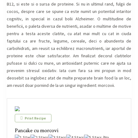
B12, si este si o sursa de proteine. Si nu in ultimul rand, fulgii de
cocos, despre care se spune ca este numit un potential intaritor
cognitiv, in special in cazul bolii Alzheimer. O multitudine de
beneficii, o paleta diversa de nutrienti, asadar o multime de motive
pentru a testa aceste clatite, cu atat mai mult cu cat in ciuda
faptului ca are fructe, legume, cereale, deci o abundenta de
carbohidrati, am reusit sa echilibrez macronutrienti, iar aportul de
proteine este chiar satisfacator. Am finalizat decorul clatitelor
pufoase si dulci cu mure, un antioxidant puternic care ne ajuta sa
prevenim stresul oxidativ. Iata cum fara sa imi propun in mod
deosebit sa inglobez atat de multe preparate brain food la un loc,
am reusit doar pornind de la un singur ingredient: morcovii.
Print Recipe
Pancake cu morcovi
(No