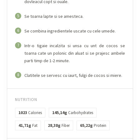
dovleacul copt si ouale.
5
Se toarna lapte si se amesteca.
6
Se combina ingredientele uscate cu cele umede.
7
Intr-o tigaie incalzita si unsa cu unt de cocos se
toarna cate un polonic din aluat si se prajesc ambele
parti timp de 1-2 minute.
8
Clatitele se servesc cu iaurt, fulgi de cocos si miere.
NUTRITION
1023
145,14g
Calories
Carbohydrates
41,71g
28,38g
65,22g
Fat
Fiber
Protein