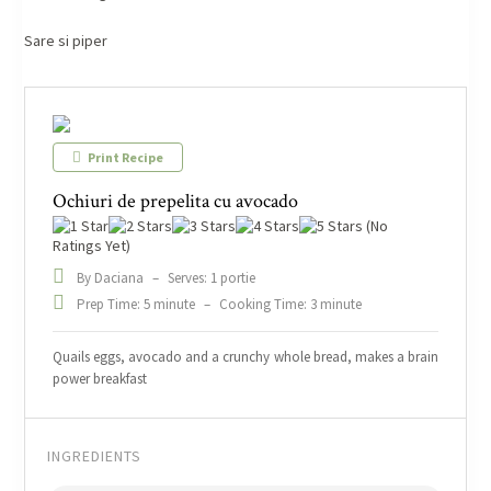
Sare si piper
Print Recipe
Ochiuri de prepelita cu avocado
(No
Ratings Yet)
By Daciana
–
Serves: 1 portie
Prep Time: 5 minute
–
Cooking Time: 3 minute
Quails eggs, avocado and a crunchy whole bread, makes a brain
power breakfast
INGREDIENTS