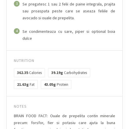
3
Se pregatesc 1 sau 2 felii de paine integrala, prajita
sau proaspata peste care se aseaza feliile de
avocado si ouale de prepelita.
4
Se condimenteaza cu sare, piper si optional boia
dulce
NUTRITION
362.35
39.19g
Calories
Carbohydrates
21.63g
43.05g
Fat
Protein
NOTES
BRAIN FOOD FACT: Ouale de prepelita contin minerale
precum: forsfor, fier si potasiu care ajuta la buna