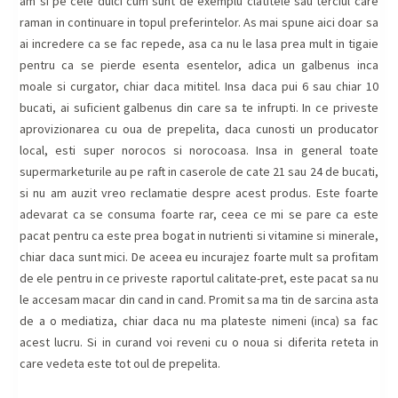
am si pe cele dulci cum sunt de exemplu clatitele sau terciul care
raman in continuare in topul preferintelor. As mai spune aici doar sa
ai incredere ca se fac repede, asa ca nu le lasa prea mult in tigaie
pentru ca se pierde esenta esentelor, adica un galbenus inca
moale si curgator, chiar daca mititel. Insa daca pui 6 sau chiar 10
bucati, ai suficient galbenus din care sa te infrupti. In ce priveste
aprovizionarea cu oua de prepelita, daca cunosti un producator
local, esti super norocos si norocoasa. Insa in general toate
supermarketurile au pe raft in caserole de cate 21 sau 24 de bucati,
si nu am auzit vreo reclamatie despre acest produs. Este foarte
adevarat ca se consuma foarte rar, ceea ce mi se pare ca este
pacat pentru ca este prea bogat in nutrienti si vitamine si minerale,
chiar daca sunt mici. De aceea eu incurajez foarte mult sa profitam
de ele pentru in ce priveste raportul calitate-pret, este pacat sa nu
le accesam macar din cand in cand. Promit sa ma tin de sarcina asta
de a o mediatiza, chiar daca nu ma plateste nimeni (inca) sa fac
acest lucru. Si in curand voi reveni cu o noua si diferita reteta in
care vedeta este tot oul de prepelita.