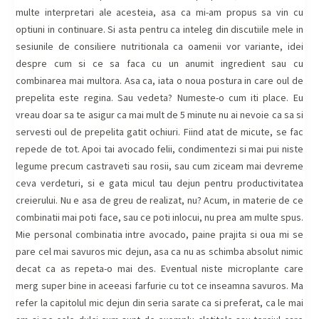
multe interpretari ale acesteia, asa ca mi-am propus sa vin cu
optiuni in continuare. Si asta pentru ca inteleg din discutiile mele in
sesiunile de consiliere nutritionala ca oamenii vor variante, idei
despre cum si ce sa faca cu un anumit ingredient sau cu
combinarea mai multora. Asa ca, iata o noua postura in care oul de
prepelita este regina. Sau vedeta? Numeste-o cum iti place. Eu
vreau doar sa te asigur ca mai mult de 5 minute nu ai nevoie ca sa si
servesti oul de prepelita gatit ochiuri. Fiind atat de micute, se fac
repede de tot. Apoi tai avocado felii, condimentezi si mai pui niste
legume precum castraveti sau rosii, sau cum ziceam mai devreme
ceva verdeturi, si e gata micul tau dejun pentru productivitatea
creierului. Nu e asa de greu de realizat, nu? Acum, in materie de ce
combinatii mai poti face, sau ce poti inlocui, nu prea am multe spus.
Mie personal combinatia intre avocado, paine prajita si oua mi se
pare cel mai savuros mic dejun, asa ca nu as schimba absolut nimic
decat ca as repeta-o mai des. Eventual niste microplante care
merg super bine in aceeasi farfurie cu tot ce inseamna savuros. Ma
refer la capitolul mic dejun din seria sarate ca si preferat, ca le mai