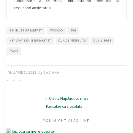
functionare a creierului, imbunatatind memoria si
reducand anxietatea.
5 MINUTE BREAKFAST
AVOCADO
EGG
HEALTHY BRAIN BREAKFAST
OUA DE PREPELITA
QUAIL EGGS
TOAST
IANUARIE 3, 2022
By
DACIANA
Clatite FlapJack cu mere
Pancakes cu ciocolata
YOU MIGHT ALSO LIKE