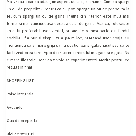
Mai vreau doar sa adaug un aspect util aici, si anume: Cum sa spargi
un ou de prepelita? Pentru ca nu poti sparge un ou de prepelita la
fel cum spargi un ou de gaina. Pielita din interior este mult mai
ferma si mai cauciucoasa decat a oului de gaina. Asa ca, foloseste
un cutit preferabil usor zimtat, si taie fie o mica parte din fundul
cochiliei, fie pur si simplu taie pe mijloc, retezand usor coaja. Cu
mentiunea sa ai mare grija sa nu sectionezi si galbenusul sau sa te
tai lovind prea tare. Apoi doar torni continutul in tigaie si e gata. Nu
e mare filozofie. Doar da-ti voie sa experimentezi. Merita pentru ce
rezulta in final.
SHOPPING LIST:
Paine integrala
Avocado
Oua de prepelita
Ulei de struguri