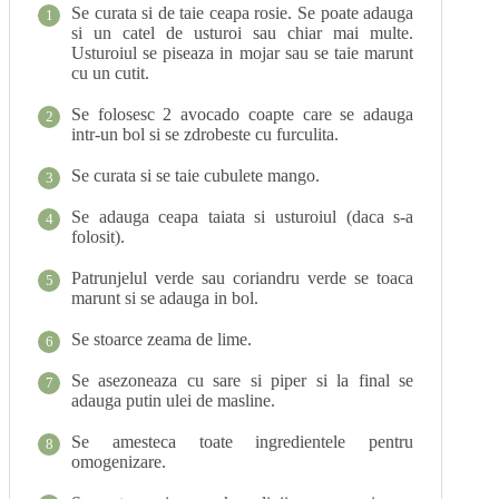
Se curata si de taie ceapa rosie. Se poate adauga
1
si un catel de usturoi sau chiar mai multe.
Usturoiul se piseaza in mojar sau se taie marunt
cu un cutit.
Se folosesc 2 avocado coapte care se adauga
2
intr-un bol si se zdrobeste cu furculita.
Se curata si se taie cubulete mango.
3
Se adauga ceapa taiata si usturoiul (daca s-a
4
folosit).
Patrunjelul verde sau coriandru verde se toaca
5
marunt si se adauga in bol.
Se stoarce zeama de lime.
6
Se asezoneaza cu sare si piper si la final se
7
adauga putin ulei de masline.
Se amesteca toate ingredientele pentru
8
omogenizare.