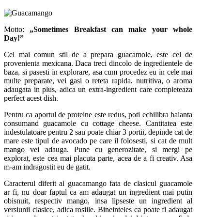
Motto:
„Sometimes Breakfast can make your whole
Day!”
Cel mai comun stil de a prepara guacamole, este cel de
provenienta mexicana. Daca treci dincolo de ingredientele de
baza, si pasesti in explorare, asa cum procedez eu in cele mai
multe preparate, vei gasi o reteta rapida, nutritiva, o aroma
adaugata in plus, adica un extra-ingredient care completeaza
perfect acest dish.
Pentru ca aportul de proteine este redus, poti echilibra balanta
consumand guacamole cu cottage cheese. Cantitatea este
indestulatoare pentru 2 sau poate chiar 3 portii, depinde cat de
mare este tipul de avocado pe care il folosesti, si cat de mult
mango vei adauga. Pune cu generozitate, si mergi pe
explorat, este cea mai placuta parte, acea de a fi creativ. Asa
m-am indragostit eu de gatit.
Caracterul diferit al guacamango fata de clasicul guacamole
ar fi, nu doar faptul ca am adaugat un ingredient mai putin
obisnuit, respectiv mango, insa lipseste un ingredient al
versiunii clasice, adica rosiile. Bineinteles ca poate fi adaugat