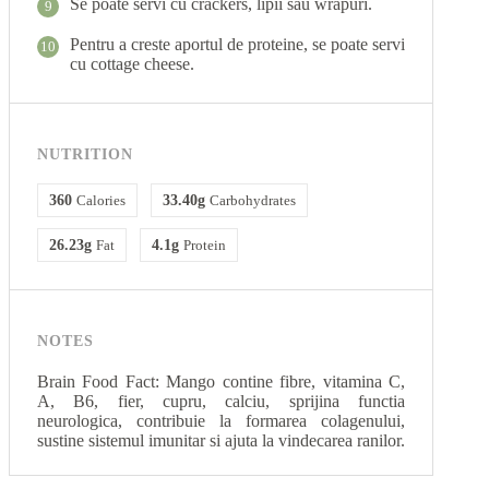
Se poate servi cu crackers, lipii sau wrapuri.
9
Pentru a creste aportul de proteine, se poate servi
10
cu cottage cheese.
NUTRITION
360
Calories
33.40g
Carbohydrates
26.23g
Fat
4.1g
Protein
NOTES
Brain Food Fact: Mango contine fibre, vitamina C,
A, B6, fier, cupru, calciu, sprijina functia
neurologica, contribuie la formarea colagenului,
sustine sistemul imunitar si ajuta la vindecarea ranilor.