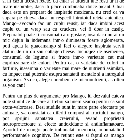
si in cazul acestei retete, ba chiar si ardeiul iute rosu ar fi de
mare inspiratie, daca iti place combinatia dulce-picant. Chiar
daca este un preparat de inspiratie mexicana, nu cred ca va
supara pe cineva daca nu respecti intrutotul reteta autentica.
Mango+avocado fac un cuplu reusit, iar daca imbini acest
cuplu cu un wrap sau cu crackers, vei fi doar in castig.
Preparatul poate fi consumat ca o gustare, insa daca nu ai un
mic dejun la indemana intr-o dimineata foarte aglomerata,
poti apela la guacamango si faci o alegere inspirata servit
alaturi de un ou sau cottage cheese. Incurajez de asemenea,
consumul de legume si fructe intr-o varietate cat mai
cuprinzatoare de culori. Pentru ca, o varietate de culori in
farfurie, inseamna o varietate mai mare de nutrienti asimilati,
cu impact mai puternic asupra sanatatii mentale si a intregului
organism. Asa ca, alege curcubeul de micronutrienti, as often
as you can!
Pentru un plus de argumente pro Mango, iti dezvalui cateva
note stiintifice de care ar trebui sa tinem seama pentru ca sunt
extra-valoroase. Desi studiile sunt in mare parte efectuate pe
animale, s-a constatat ca diferiti compusi ai fructului mango,
pot sprijini sanatatea creierului, avand proprietati
neuroprotectoare si efecte antioxidante si antiinflamatoare.
Aportul de mango poate imbunatati memoria, imbunatatind
performantele cognitive. De retinut este si faptul ca mango