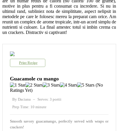
are un numar redus de calorii (60 calorii/ 100 de grame),
motive in plus pentru a fi consumat cu incredere. Si nu in
ultimul rand, subliniez nota de simplititate, aspect nelipsit in
metodele pe care le folosesc mereu la preparat cam orice. Am
reunit un complex de arome tropicale, intr-un acord simplu de
nutrienti si culoare. La final amestec totul si imbin crema cu
un crackers. Distractiv si captivant!
Print Recipe
Guacamole cu mango
(No
Ratings Yet)
By Daciana
–
Serves: 3 portii
Prep Time: 10 minute
Smooth savory guacamango, perfectly served with wraps or
crackers!