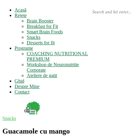
Acasă
Rețete
Brain Booster
Breakfast for Fit
Smart Brain Foods
Snacks
Desserts for fit
Programe
COACHING NUTRITIONAL
PREMIUM
Workshop de Neuronutritie
Corporate
Ateliere de gatit
Ghid
Despre Mine
Contact
Snacks
Guacamole cu mango