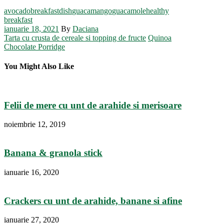
avocado
breakfast
dish
guacamango
guacamole
healthy
breakfast
ianuarie 18, 2021
By
Daciana
Tarta cu crusta de cereale si topping de fructe
Quinoa
Chocolate Porridge
You Might Also Like
Felii de mere cu unt de arahide si merisoare
noiembrie 12, 2019
Banana & granola stick
ianuarie 16, 2020
Crackers cu unt de arahide, banane si afine
ianuarie 27, 2020