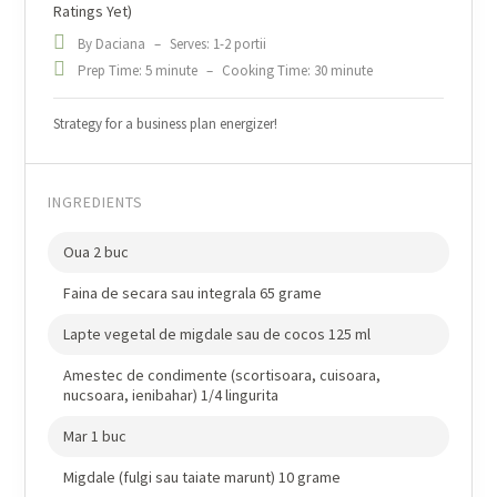
Ratings Yet)
By Daciana
–
Serves: 1-2 portii
Prep Time: 5 minute
–
Cooking Time: 30 minute
Strategy for a business plan energizer!
INGREDIENTS
Oua 2 buc
Faina de secara sau integrala 65 grame
Lapte vegetal de migdale sau de cocos 125 ml
Amestec de condimente (scortisoara, cuisoara,
nucsoara, ienibahar) 1/4 lingurita
Mar 1 buc
Migdale (fulgi sau taiate marunt) 10 grame