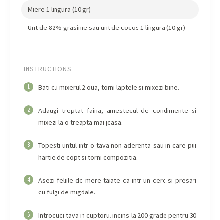
Miere 1 lingura (10 gr)
Unt de 82% grasime sau unt de cocos 1 lingura (10 gr)
INSTRUCTIONS
1
Bati cu mixerul 2 oua, torni laptele si mixezi bine.
2
Adaugi treptat faina, amestecul de condimente si
mixezi la o treapta mai joasa.
3
Topesti untul intr-o tava non-aderenta sau in care pui
hartie de copt si torni compozitia.
4
Asezi feliile de mere taiate ca intr-un cerc si presari
cu fulgi de migdale.
5
Introduci tava in cuptorul incins la 200 grade pentru 30