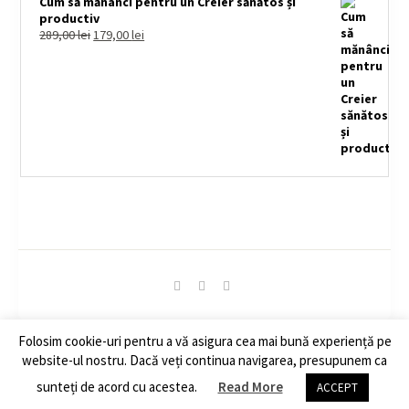
Cum să mănânci pentru un Creier sănătos și
productiv
289,00
lei
179,00
lei
Folosim cookie-uri pentru a vă asigura cea mai bună experiență pe
© Copyright 2020 - Feed Your Brain. All Rights Reserved.
website-ul nostru. Dacă veți continua navigarea, presupunem ca
Politica de confidentialitate
|
Cookies
sunteți de acord cu acestea.
Read More
ACCEPT