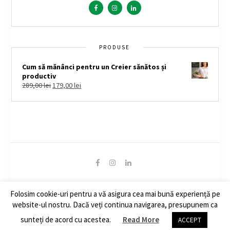
PRODUSE
Cum să mănânci pentru un Creier sănătos și
productiv
289,00
lei
179,00
lei
Folosim cookie-uri pentru a vă asigura cea mai bună experiență pe
© Copyright 2020 - Feed Your Brain. All Rights Reserved.
website-ul nostru. Dacă veți continua navigarea, presupunem ca
Politica de confidentialitate
|
Cookies
sunteți de acord cu acestea.
Read More
ACCEPT